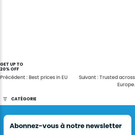
GET UP TO
20% OFF
Navigation
Précédent :
Best prices in EU
Suivant :
Trusted across
Europe.
de
l’article
CATÉGORIE
Abonnez-vous à notre newsletter