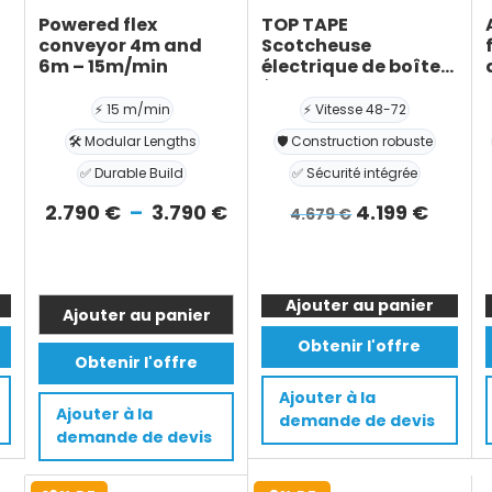
Powered flex
TOP TAPE
conveyor 4m and
Scotcheuse
6m – 15m/min
électrique de boîtes
à rabats 48-72mm
(Kraft ou BOPP tape)
⚡ 15 m/min
⚡ Vitesse 48-72
🛠️ Modular Lengths
🛡️ Construction robuste
✅ Durable Build
✅ Sécurité intégrée
Plage
Le
Le
2.790
€
–
3.790
€
4.199
€
4.679
€
de
prix
prix
quantité
prix :
initial
actue
de
2.790 €
était :
est :
Ajouter au panier
TOP
Ajouter au panier
à
4.679 €.
4.199 
TAPE
Ce
Obtenir l'offre
3.790 €
Scotcheuse
Obtenir l'offre
produit
électrique
a
Ajouter à la
de
Ajouter à la
demande de devis
plusieurs
boîtes
demande de devis
variations.
que
à
Les
rabats