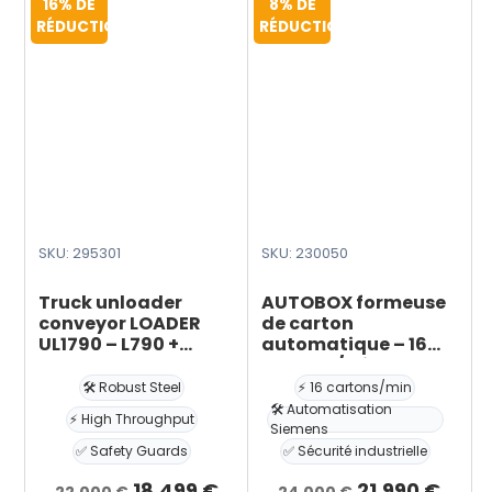
16% DE
8% DE
options
48-
RÉDUCTION
RÉDUCTION
peuvent
72mm
être
(Kraft
choisies
ou
sur
BOPP
la
tape)
page
du
produit
SKU: 295301
SKU: 230050
Truck unloader
AUTOBOX formeuse
conveyor LOADER
de carton
UL1790 – L790 +
automatique – 16
1000cm, W80cm
cartons/min –
Simens PLC
🛠️ Robust Steel
⚡ 16 cartons/min
🛠️ Automatisation
⚡ High Throughput
Siemens
✅ Safety Guards
✅ Sécurité industrielle
e
Le
Le
Le
Le
18.499
€
21.990
€