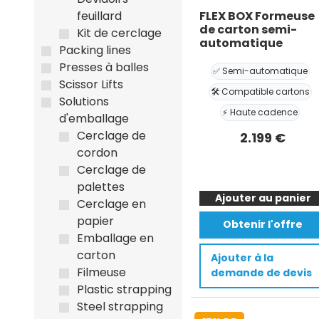
FLEX BOX Formeuse
feuillard
de carton semi-
Kit de cerclage
automatique
Packing lines
Presses à balles
✅ Semi-automatique
Scissor Lifts
🛠️ Compatible cartons
Solutions
⚡ Haute cadence
d'emballage
Cerclage de
2.199
€
cordon
quantité
Cerclage de
de
palettes
Ajouter au panier
FLEX
Cerclage en
BOX
papier
Obtenir l'offre
Formeuse
Emballage en
de
carton
Ajouter à la
carton
Filmeuse
demande de devis
semi-
Plastic strapping
automati
Steel strapping