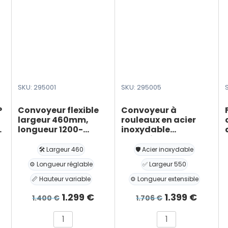
SKU: 295001
SKU: 295005
P
Convoyeur flexible
Convoyeur à
largeur 460mm,
rouleaux en acier
nt
longueur 1200-
inoxydable
4800mm, hauteur
extensible largeur
600-1000mm
550 mm, longueur
🛠️ Largeur 460
🛡️ Acier inoxydable
1200-5000 mm
⚙️ Longueur réglable
✅ Largeur 550
📏 Hauteur variable
⚙️ Longueur extensible
Le
Le
Le
Le
1.299
€
1.399
€
1.400
€
1.706
€
prix
prix
prix
prix
quantité
quantité
initial
actuel
initial
actuel