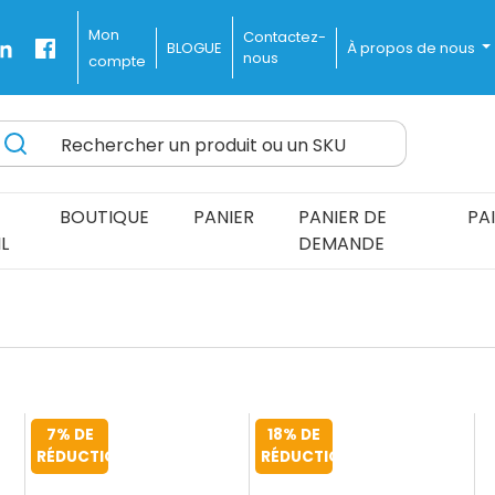
Mon
Contactez-
BLOGUE
À propos de nous
nous
compte
Rechercher un produit ou un SKU
ines Delivered Fast and Free
BOUTIQUE
PANIER
PANIER DE
PA
L
DEMANDE
7% DE
18% DE
t
RÉDUCTION
RÉDUCTION