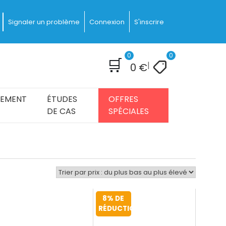
Signaler un problème
Connexion
S'inscrire
0
0
🛒
|
0
€
IEMENT
ÉTUDES
OFFRES
DE CAS
SPÉCIALES
8% DE
RÉDUCTION