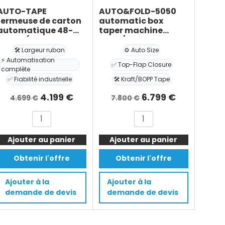
AUTO-TAPE
AUTO&FOLD-5050
fermeuse de carton
automatic box
automatique 48-
taper machine
72mm (Ruban
Kraft/BOPP – Auto
adhésif kraft ou
height & width
🛠️ Largeur ruban
⚙️ Auto Size
BOPP)
adjustment + top-
⚡ Automatisation
✅ Top-Flap Closure
flap closure
complète
✅ Fiabilité industrielle
🛠️ Kraft/BOPP Tape
Le
Le
Le
Le
4.199
€
6.799
€
4.699
€
7.800
€
prix
prix
prix
prix
quantité
quantité
l
initial
actuel
initial
actuel
de
de
était :
est :
était :
est :
Ajouter au panier
AUTO-
Ajouter au panier
AUTO&FOLD-
€.
4.699 €.
4.199 €.
7.800 €.
6.799 €.
TAPE
5050
Obtenir l'offre
Obtenir l'offre
fermeuse
automatic
de
box
Ajouter à la
Ajouter à la
carton
taper
demande de devis
demande de devis
automatique
machine
48-
Kraft/BOPP
72mm
-