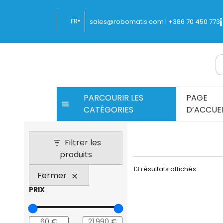
Passer
au
FR
sales@robomatis.com |
+386 70 450 773
▾
contenu
ROBOMATIS®
Battery Strapping Tools and Packing Mach
PARCOURIR LES
PAGE
CATÉGORIES
D’ACCUEI
Filtrer les
produits
Trié
13 résultats affichés
Fermer
par
prix
PRIX
croissan