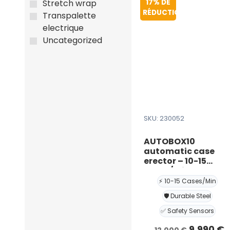
17% DE
Stretch wrap
RÉDUCTION
Transpalette
electrique
Uncategorized
SKU: 230052
AUTOBOX10
automatic case
erector – 10-15
cases/min
⚡ 10-15 Cases/Min
🛡️ Durable Steel
✅ Safety Sensors
Le
L
9.990
€