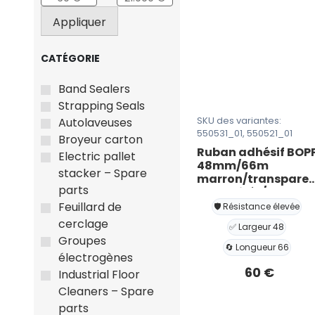
Appliquer
CATÉGORIE
Band Sealers
Strapping Seals
SKU des variantes:
Autolaveuses
550531_01, 550521_01
Broyeur carton
Ruban adhésif BOP
Electric pallet
48mm/66m
stacker – Spare
marron/transpare
parts
– 36 unités/carton
Feuillard de
🛡️ Résistance élevée
cerclage
✅ Largeur 48
Groupes
🔄 Longueur 66
électrogènes
60
€
Industrial Floor
Cleaners – Spare
parts