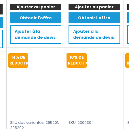
de
de
était :
est :
était :
est :
Ajouter au panier
Convoyeur
Ajouter au panier
Convoyeur
1.400 €.
1.299 €.
1.706 €.
1.399 €
flexible
à
Obtenir l'offre
Obtenir l'offre
largeur
rouleaux
460mm,
en
Ajouter à la
Ajouter à la
longueur
acier
demande de devis
demande de devis
1200-
inoxydable
4800mm,
extensible
hauteur
largeur
14% DE
10% DE
600-
550
RÉDUCTION
RÉDUCTION
1000mm
mm,
longueur
1200-
5000
mm
SKU des variantes: 295201,
SKU: 230030
295202