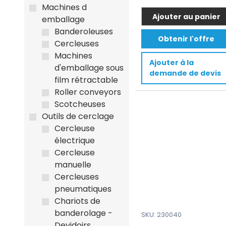
Machines d
Ajouter au panier
emballage
Ce
Banderoleuses
Obtenir l'offre
produit
Cercleuses
a
Machines
Ajouter à la
plusieurs
d'emballage sous
demande de devis
variations.
film rétractable
Les
Roller conveyors
options
Scotcheuses
peuvent
Outils de cerclage
être
Cercleuse
choisies
électrique
sur
Cercleuse
la
manuelle
page
Cercleuses
du
pneumatiques
produit
Chariots de
banderolage -
SKU: 230040
Devidoirs