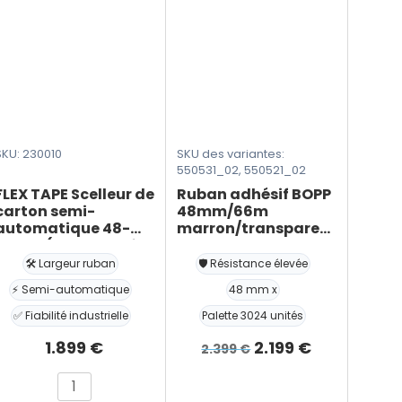
SKU: 230010
SKU des variantes:
550531_02, 550521_02
FLEX TAPE Scelleur de
Ruban adhésif BOPP
carton semi-
48mm/66m
automatique 48-
marron/transparent
72mm (ruban Kraft
– palette – 3024
ou BOPP)
unités
🛠️ Largeur ruban
🛡️ Résistance élevée
⚡ Semi-automatique
48 mm x
✅ Fiabilité industrielle
Palette 3024 unités
Le
Le
1.899
€
2.199
€
2.399
€
prix
prix
quantité
initial
actuel