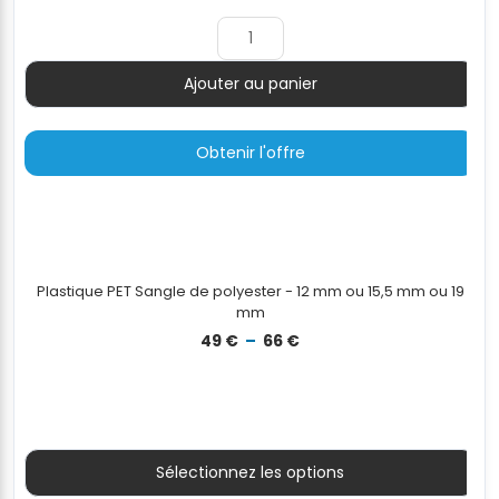
Ajouter au panier
Quantité
Obtenir l'offre
Plastique PET Sangle de polyester - 12 mm ou 15,5 mm ou 19
mm
Plage
49
€
–
66
€
de
prix :
49 €
à
66 €
Sélectionnez les options