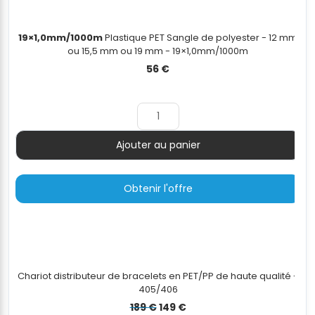
19×1,0mm/1000m
Plastique PET Sangle de polyester - 12 mm
ou 15,5 mm ou 19 mm - 19×1,0mm/1000m
56
€
Ajouter au panier
Quantité
Obtenir l'offre
Chariot distributeur de bracelets en PET/PP de haute qualité -
405/406
Le
Le
189
€
149
€