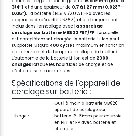
pour des sangles d’une largeur de
16 à 19 mm (5/8″ à
3/4″)
et d’une épaisseur de
0,7 à 1,27 mm (0.028″ –
0.05″).
La batterie (14,8 V /2,0 A Li-Po avec les
exigences de sécurité UN38.3) et le chargeur sont
inclus dans l’emballage avec l’
appareil de
cerclage sur batterie MB820 PET/PP
. Lorsqu’elle
est complètement chargée, la batterie Li-Ion peut
supporter jusqu’à
400 cycles
maximum en fonction
de la tension et du temps de scellage du feuillard.
L’autonomie de la batterie Li-Ion est de
2000
charges
lorsque les habitudes de charge et de
décharge sont maintenues.
Spécifications de l’appareil de
cerclage sur batterie :
Outil à main à batterie MB820
appareil de cerclage sur
Usage :
batterie 16-19mm pour courroie
en PET et PP avec batterie et
chargeur