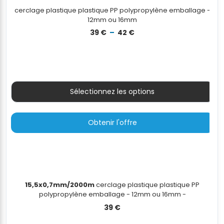
cerclage plastique plastique PP polypropylène emballage -
12mm ou 16mm
Plage
39
€
–
42
€
de
prix :
39 €
à
42 €
Sélectionnez les options
Obtenir l'offre
15,5x0,7mm/2000m
cerclage plastique plastique PP
polypropylène emballage - 12mm ou 16mm -
16x0,7mm/2000m
39
€