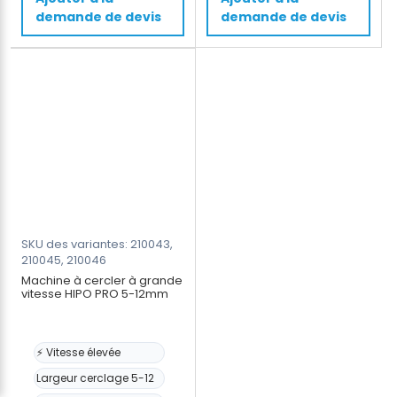
de
composite
demande de devis
demande de devis
12-
-
16mm
Ø200mm
pour
feuillard
PET/PP,
batterie
et
chargeur
inclus
SKU des variantes: 210043,
210045, 210046
Machine à cercler à grande
vitesse HIPO PRO 5-12mm
⚡ Vitesse élevée
Largeur cerclage 5-12