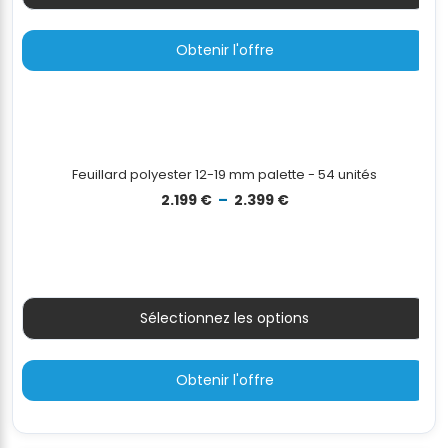
Quantité
Obtenir l'offre
Feuillard polyester 12-19 mm palette - 54 unités
Plage
2.199
€
–
2.399
€
de
prix :
2.199 €
à
2.399 €
Sélectionnez les options
Obtenir l'offre