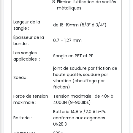
Élimine l’utilisation de scellés
métalliques
Largeur de la
de 16-19mm (5/8″ à 3/4″)
sangle :
Épaisseur de la
0,7 – 1,27 mm
bande :
Les sangles
Sangle en PET et PP
applicables :
joint de soudure par friction de
haute qualité, soudure par
Sceau :
vibration (chauffage par
friction)
Force de tension
Tension maximale : de 40N à
maximale :
4000N (9-900lbs)
Batterie 14,8 V /2,0 A Li-Po
Batterie :
conforme aux exigences
UN28.3