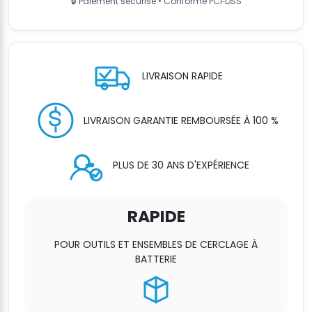
avec
🔒 Paiement sécurisé • Conforme PCI‑DSS
batterie
et
chargeur
LIVRAISON RAPIDE
LIVRAISON GARANTIE REMBOURSÉE À 100 %
PLUS DE 30 ANS D'EXPÉRIENCE
RAPIDE
POUR OUTILS ET ENSEMBLES DE CERCLAGE À
BATTERIE