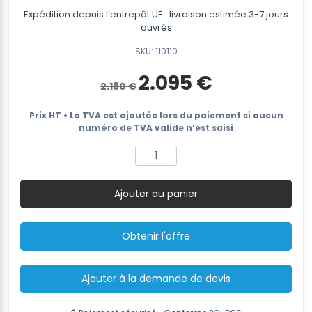
Expédition depuis l’entrepôt UE · livraison estimée 3-7 jours
ouvrés
SKU: 110110
Le
Le
2.095
€
2.180
€
prix
prix
initial
actuel
était :
est :
Prix HT • La TVA est ajoutée lors du paiement si aucun
2.180 €.
2.095 €.
numéro de TVA valide n’est saisi
quantité
de
MB820
Ajouter au panier
appareil
de
cerclage
Obtenir l'offre
sur
batterie
16-
Ajouter à la demande de devis
19mm
PET/PP