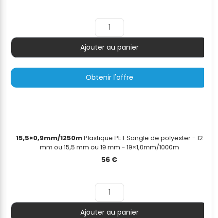
prix
prix
initial
actuel
était :
est :
189 €.
149 €.
Ajouter au panier
Quantité
Obtenir l'offre
15,5×0,9mm/1250m
Plastique PET Sangle de polyester - 12
mm ou 15,5 mm ou 19 mm - 19×1,0mm/1000m
56
€
Ajouter au panier