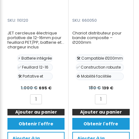
et
chargeur
SKU: 110120
SKU: 660050
JET cercleuse électrique
Chariot distributeur pour
portative de 12-16mm pour
bande composite –
feuillard PET/PP, batterie et
Ø200mm
chargeur inclus
⚡ Batterie intégrée
🛠️ Compatible Ø200mm
✅ Feuillard 12-16
✅ Construction robuste
🛠️ Portative et
♻️ Mobilité facilitée
Le
Le
Le
Le
1.000
€
180
€
695
€
139
€
prix
prix
prix
prix
quantité
quantité
initial
actuel
initial
actuel
de
de
était :
est :
était :
est :
Ajouter au panier
JET
Ajouter au panier
Chariot
cercleuse
distributeur
1.000 €.
695 €.
180 €.
139 €.
Obtenir l'offre
Obtenir l'offre
électrique
pour
portative
bande
Ajouter à la
Ajouter à la