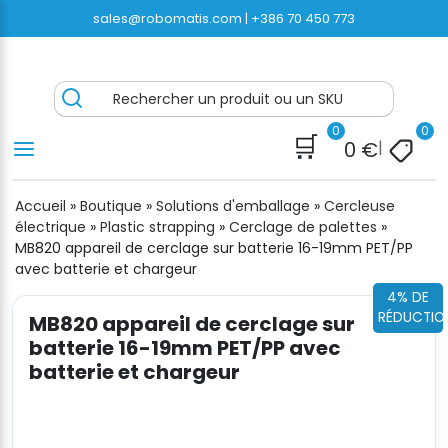
Passer
sales@robomatis.com |
+386 70 450 773
au
contenu
ROBOMATIS®
Battery Strapping Tools and Packing Machines
Rechercher un produit ou un SKU
Delivered Fast and Free
0
0
🛒
0
€
|
Accueil
»
Boutique
»
Solutions d'emballage
»
Cercleuse
électrique
»
Plastic strapping
»
Cerclage de palettes
»
MB820 appareil de cerclage sur batterie 16-19mm PET/PP
avec batterie et chargeur
4% DE
RÉDUCTIO
MB820 appareil de cerclage sur
batterie 16-19mm PET/PP avec
batterie et chargeur