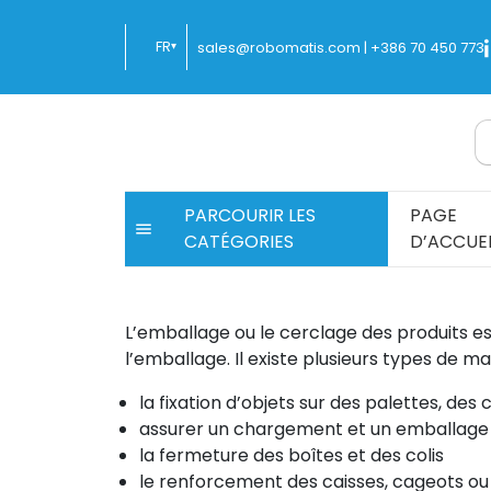
Passer
au
FR
sales@robomatis.com |
+386 70 450 773
▾
contenu
ROBOMATIS®
Battery Strapping Tools and Packing Mach
PARCOURIR LES
PAGE
CATÉGORIES
D’ACCUEI
L’emballage ou le cerclage des produits es
l’emballage. Il existe plusieurs types de m
la fixation d’objets sur des palettes, des 
assurer un chargement et un emballage u
la fermeture des boîtes et des colis
le renforcement des caisses, cageots ou