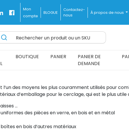
Mon
Contactez-
BLOGUE
À propos de nous
nous
compte
Rechercher un produit ou un SKU
ines Delivered Fast and Free
BOUTIQUE
PANIER
PANIER DE
PA
L
DEMANDE
t l’un des moyens les plus couramment utilisés pour combi
atériaux d’emballage pour le cerclage, qui est le plus uti
caisses …
niformes des pièces en verre, en bois et en métal
 boîtes en bois d’autres matériaux