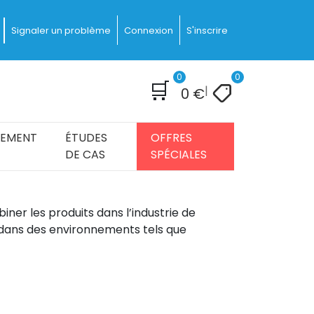
Signaler un problème
Connexion
S'inscrire
0
0
🛒
|
0
€
IEMENT
ÉTUDES
OFFRES
DE CAS
SPÉCIALES
ner les produits dans l’industrie de
le dans des environnements tels que