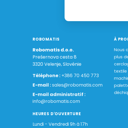
ROBOMATIS
À PRO
Robomatis d.o.o.
Nous a
Prešernova cesta 8
plus d
3320 Velenje, Slovénie
cercla
textile
Téléphone :
+386 70 450 773
machi
E-mail :
sales@robomatis.com
palett
déchiq
E-mail administratif :
info@robomatis.com
HEURES D'OUVERTURE
Lundi - Vendredi 9h à 17h